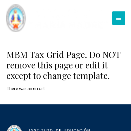
Ir
al
Men
contenido
Princ
MBM Tax Grid Page. Do NOT
remove this page or edit it
except to change template.
There was an error!