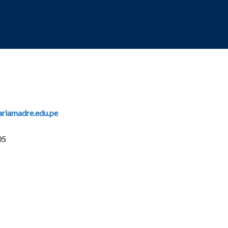
riamadre.edu.pe
05