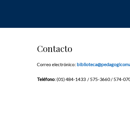
Ir
al
contenido
Contacto
Correo electrónico:
biblioteca@pedagogicoma
Teléfono
: (01) 484-1433 / 575-3660 / 574-07